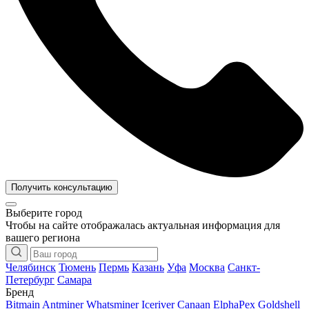
Получить консультацию
Выберите город
Чтобы на сайте отображалась актуальная информация для
вашего региона
Челябинск
Тюмень
Пермь
Казань
Уфа
Москва
Санкт-
Петербург
Самара
Бренд
Bitmain Antminer
Whatsminer
Iceriver
Canaan
ElphaPex
Goldshell