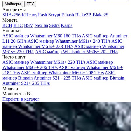
Майнеры
ГПУ
Алгоритмы
SHA-256
KHeavyHash
Scrypt
Ethash
Blake2B
Blake2S
Монета
BCH
BTC
BSV
Nexllia
Sedra
Kaspa
Новинки
ASIC майнер Whatsminer M60 160 TH/s
ASIC майнер Antminer
L11 20 GH/s
ASIC майнер Whatsminer M61s+ 240 TH/s
ASIC
майнер Whatsminer M61s+ 238 TH/s
ASIC майнер Whatsminer
M61s+ 220 TH/s
ASIC майнер Whatsminer M60s+ 202 TH/s
Часто ищут
ASIC майнер Whatsminer M61s+ 220 TH/s
ASIC майнер
Whatsminer M60s+ 206 TH/s
ASIC майнер Whatsminer M61s+
218 TH/s
ASIC майнер Whatsminer M60s+ 208 TH/s
ASIC
майнер Bitmain Antminer S21+ 225 TH/s
ASIC майнер Bitmain
Antminer S21+ 235 TH/s
Модели
Мощность кВт
Перейти в каталог